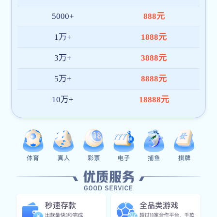
深受广大体育爱好者喜爱。
我们将继续秉持“
技术创新、用户至上、安全高效
”的理念，
持续优化产品架构与内容体验，致力于成为全球领先的完美·
体育-完美online(中国)平台。