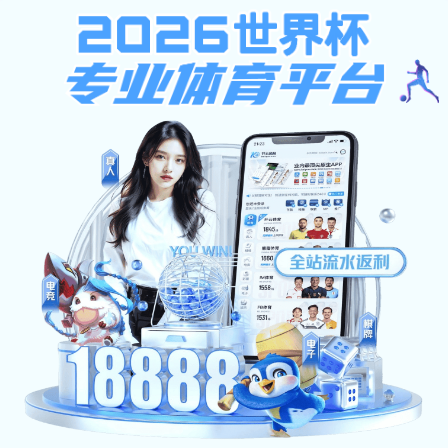
立即注册
完美体育官网首页入口
官网 · 权威体育数据平
台
完美体育官网首页入口 OFFICIAL WEBSITE
自2022年创立以来，
完美体育官网首页入口
致力于为
用户提供包括NBA、英超、欧洲杯、LPL在内的热门赛
事直播与数据服务，广受用户信赖。