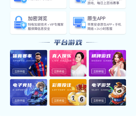
一些决策显得犹豫，使得对方抓住机会。而科纳特虽
然年轻有潜力，但也在场上展现出缺乏经验的一面，
这使得两人之间配合出现漏洞。
此外，整体团队防守意识也值得关注。球队往往过于
依赖前场进攻，而忽视了后场保护。一旦前场压迫未
能奏效，反而容易让对方利用快速反击撕裂防线。因
此，要解决这一问题，需要从整个团队出发，提高全
员的防守意识。
2、范戴克与科纳特表现评析
作为球队核心后卫之一，范戴克一直以来都是利物浦
后防线的重要支柱。但近年来，由于伤病以及状态波
动，他在场上的表现受到质疑。在与其他顶级前锋对