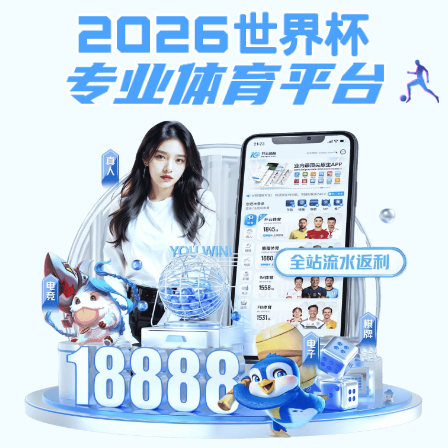
立即注册
完美体育官网首页入口
官网 · 权威体育数据平
台
完美体育官网首页入口 OFFICIAL WEBSITE
自2022年创立以来，
完美体育官网首页入口
致力于为
用户提供包括NBA、英超、欧洲杯、LPL在内的热门赛
事直播与数据服务，广受用户信赖。